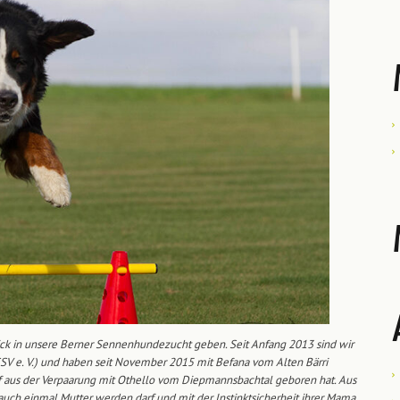
ick in unsere Berner Sennenhundezucht geben. Seit Anfang 2013 sind wir
SSV e. V.) und haben seit November 2015 mit Befana vom Alten Bärri
f aus der Verpaarung mit Othello vom Diepmannsbachtal geboren hat. Aus
auch einmal Mutter werden darf und mit der Instinktsicherheit ihrer Mama