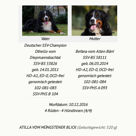
Vater
Mutter
Deutscher SSV-Champion
Othello vom
Befana vom Alten Bärri
Diepmannsbachtal
SSV-BS 58111
SSV-BS 53826
geb. 06.03.2014
geb. 14.01.2011
HD-A2, ED-0, OCD-frei
HD-A1, ED-0, OCD-frei
genomisch getestet:
genomisch getestet:
102-081-084
102-081-083
SSV-PHS A 093
SSV-PHS B 104
Wurfdatum: 10.12.2016
4 Rüden - 4 Hündinnen (4/4)
ATILLA VOM MÜNGSTENER BLICK
(Geburtsgewicht: 520 g)