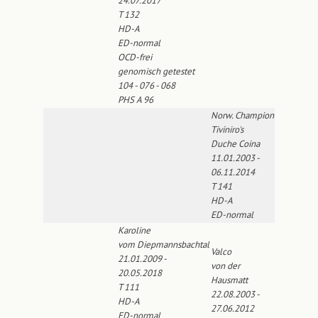
24.07.2017
T 132
HD-A
ED-normal
OCD-frei
genomisch getestet
104 - 076 - 068
PHS A 96
Norw. Champion
Tiviniro's
Duche Coina
11.01.2003 -
06.11.2014
T 141
HD-A
ED-normal
Karoline
vom Diepmannsbachtal
Valco
21.01.2009 -
von der
20.05.2018
Hausmatt
T 111
22.08.2003 -
HD-A
27.06.2012
ED-normal