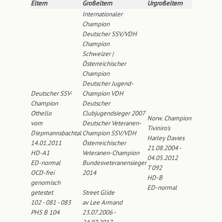
Eltern
Großeltern
Urgroßeltern
Internationaler
Champion
Deutscher SSV/VDH
Champion
Schweizer |
Österreichischer
Champion
Deutscher Jugend-
Deutscher SSV-
Champion VDH
Champion
Deutscher
Othello
Clubjugendsieger 2007
Norw. Champion
vom
Deutscher Veteranen-
Tiviniro's
Diepmannsbachtal
Champion SSV/VDH
Harley Davies
14.01.2011
Österreichischer
21.08.2004 -
HD-A1
Veteranen-Champion
04.05.2012
ED-normal
Bundesveteranensieger
T 092
OCD-frei
2014
HD-B
genomisch
ED-normal
getestet
Street Glide
102 - 081 - 083
av Lee Armand
PHS B 104
23.07.2006 -