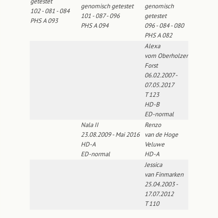
getestet
genomisch getestet
genomisch
102 - 081 - 084
101 - 087 - 096
getestet
PHS A 093
PHS A 094
096 - 084 - 080
PHS A 082
Alexa
vom Oberholzer
Forst
06.02.2007 -
07.05.2017
T 123
HD-B
ED-normal
Nala II
Renzo
23.08.2009 - Mai 2016
van de Hoge
HD-A
Veluwe
ED-normal
HD-A
Jessica
van Finmarken
25.04.2003 -
17.07.2012
T 110