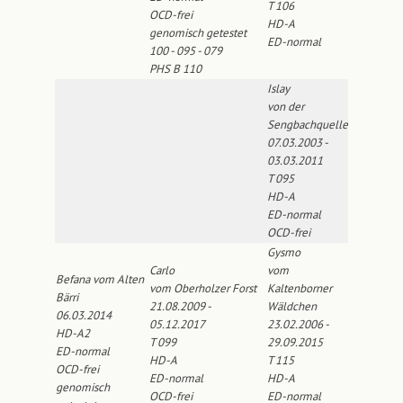
T 106
OCD-frei
HD-A
genomisch getestet
ED-normal
100 - 095 - 079
PHS B 110
Islay
von der
Sengbachquelle
07.03.2003 -
03.03.2011
T 095
HD-A
ED-normal
OCD-frei
Gysmo
Carlo
vom
Befana vom Alten
vom Oberholzer Forst
Kaltenborner
Bärri
21.08.2009 -
Wäldchen
06.03.2014
05.12.2017
23.02.2006 -
HD-A2
T 099
29.09.2015
ED-normal
HD-A
T 115
OCD-frei
ED-normal
HD-A
genomisch
OCD-frei
ED-normal